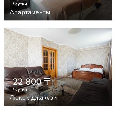
/ сутки
Апартаменты
22 800
〒
/ сутки
Люкс с джакузи