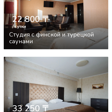
22 800
〒
/ сутки
Студия с финской и турецкой
саунами
33 250
〒