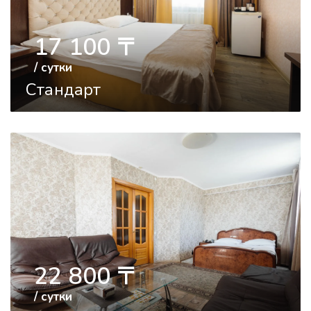
17 100
〒
/ сутки
Стандарт
22 800
〒
/ сутки